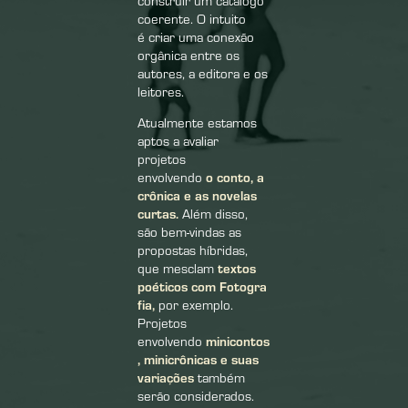
construir um catálogo
coerente. O intuito
é criar uma conexão
orgânica entre os
autores, a editora e os
leitores.
Atualmente estamos
aptos a avaliar
projetos
o conto, a
envolvendo
crônica e as novelas
curtas
.
Além disso,
são bem-vindas as
propostas híbridas,
textos
que mesclam
poéticos com Fotogra
fia,
por exemplo.
Projetos
minicontos
envolvendo
,
minicrônicas
e
suas
variações
também
serão considerados.